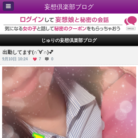
妄想倶楽部ブログ
じゅりの妄想倶楽部ブログ
出勤してます(∩´∀`∩)💕
9月10日 10:24
7
0