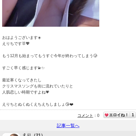
おはようございます☀️
えりちです🐰💖
もう12月も始まってもうすぐ今年が終わってしまう🥲
すごく早く感じます💫✨
最近寒くなってきたし
クリスマスソングも街に流れていたりと
人肌恋しい時期ですよね💗
えりちとぬくぬくえちえちしましょ😘❤️
エロイね！
1
コメント
：
0
記事一覧へ
えり（21）