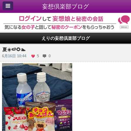
妄想倶楽部ブログ
えりの妄想倶楽部ブログ
夏☀️🍉🌻🏊
6月16日 10:44
5
0