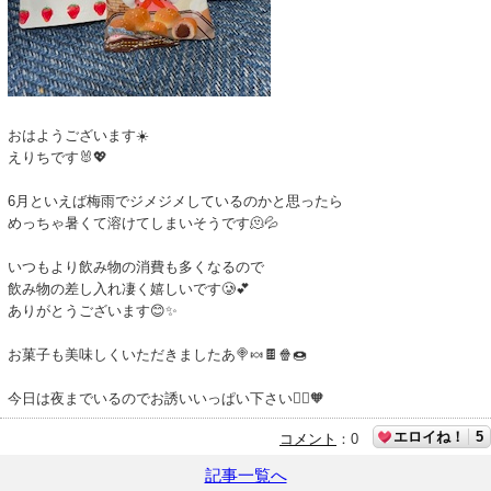
おはようございます☀️
えりちです🐰💖
6月といえば梅雨でジメジメしているのかと思ったら
めっちゃ暑くて溶けてしまいそうです🫠💦
いつもより飲み物の消費も多くなるので
飲み物の差し入れ凄く嬉しいです🥲💕
ありがとうございます😊✨️
お菓子も美味しくいただきましたあ🍭🍬🍫🍿🍩
今日は夜までいるのでお誘いいっぱい下さい🙇‍♀️🧡
エロイね！
5
コメント
：
0
記事一覧へ