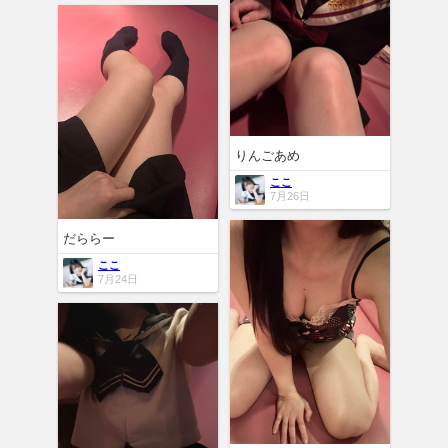
りんごあめ
ここ
7月26日
だららー
ここ
7月24日