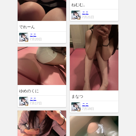
ねむむ。
ここ
7月21日
でれーん
ここ
7月20日
ゆめのくに
まなつ
ここ
7月17日
ここ
7月19日