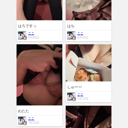
はろですっ
はち
ここ
ここ
8月05日
8月03日
しゅーー
ここ
7月27日
わたた
ここ
7月31日