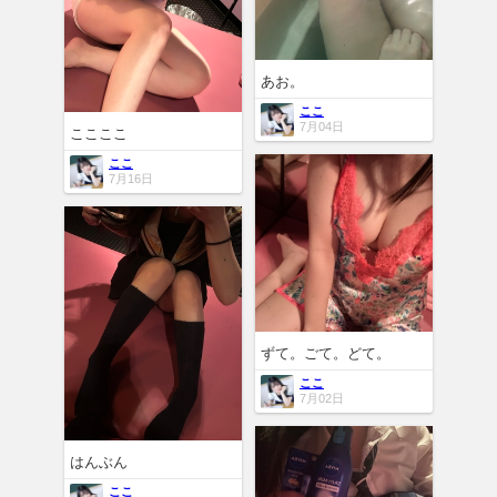
あお。
ここ
7月04日
ここここ
ここ
7月16日
ずて。ごて。どて。
ここ
7月02日
はんぶん
ここ