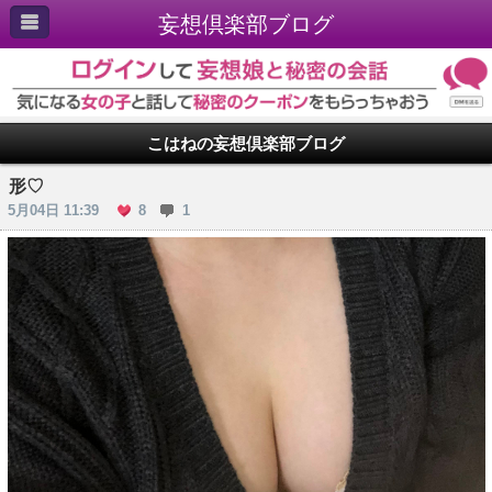
妄想倶楽部ブログ
こはねの妄想倶楽部ブログ
形♡
5月04日 11:39
8
1