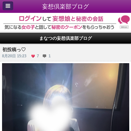
妄想倶楽部ブログ
まなつの妄想倶楽部ブログ
初投稿っ♡
8月20日 15:23
7
1