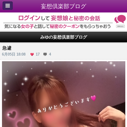
妄想倶楽部ブログ
みゆの妄想倶楽部ブログ
急遽
6月05日 18:08
17
4