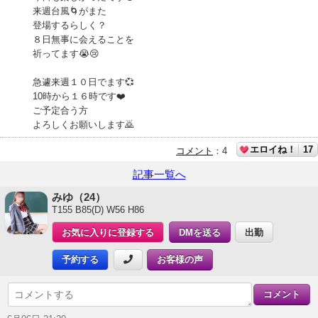
来週台風🌀がまた
登場するらしく？
８日無事に会えることを
祈ってます😭😢
急遽来週１０日でます💞
10時から１６時です❤️
ご予定合う方
よろしくお願いします🙇
エロイね！
17
コメント
：
4
記事一覧へ
みゆ（24）
T155 B85(D) W56 H86
お気に入りに登録する
DMを送る
出勤
予約する
お客様の声