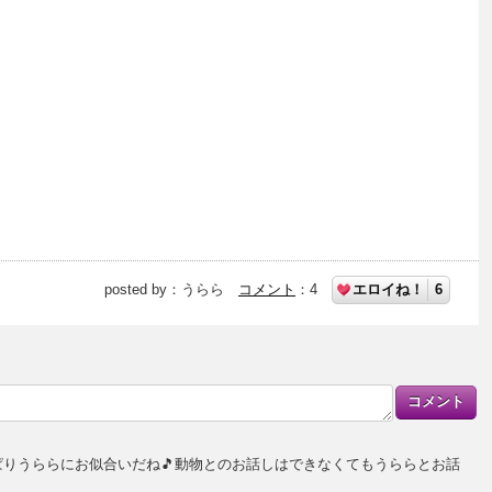
posted by：
うらら
コメント
：
4
エロイね！
6
っぱりうららにお似合いだね🎵動物とのお話しはできなくてもうららとお話