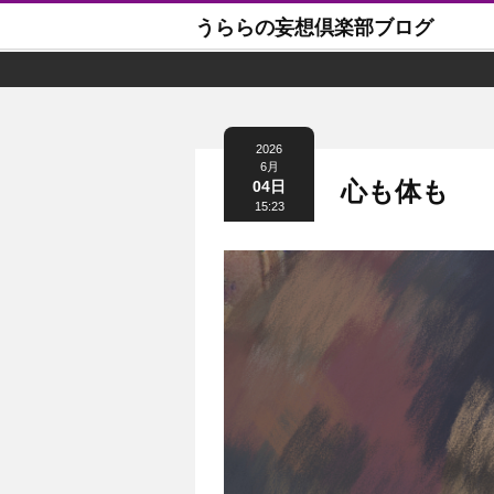
うららの妄想倶楽部ブログ
2026
6月
心も体も
04日
15:23