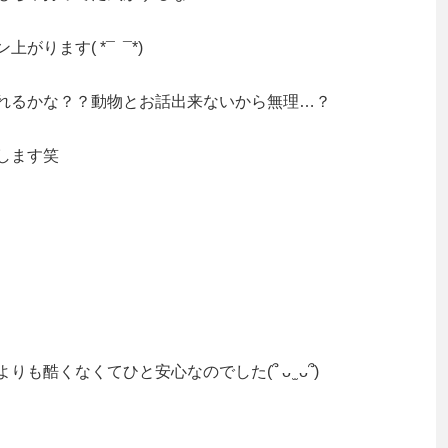
ります( *¯ ¯*)
れるかな？？動物とお話出来ないから無理…？
します笑
酷くなくてひと安心なのでした(՞ ᴗ ̫ ᴗ՞)