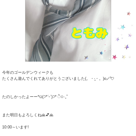
今年のゴールデンウィークも
たくさん遊んでくれてありがとうございました(。・‧̫・。)o🪄💘
たのしかったよーー*ଘ(੭*ˊᵕˋ)੭* ੈ✩‧₊˚
また明日もよろしくね🙏💕︎🙏
10:00～います!