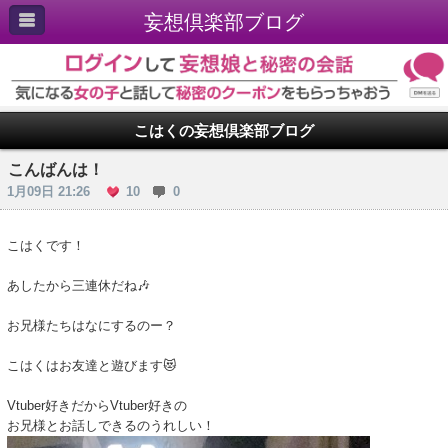
妄想倶楽部ブログ
こはくの妄想倶楽部ブログ
こんばんは！
1月09日 21:26
10
0
こはくです！
あしたから三連休だね🎶
お兄様たちはなにするのー？
こはくはお友達と遊びます😻
Vtuber好きだからVtuber好きの
お兄様とお話しできるのうれしい！