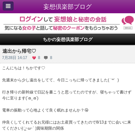
妄想倶楽部ブログ
ちかの妄想倶楽部ブログ
遠出から帰宅♡
7月28日 14:17
8
8
こんにちは！ちかです♡
先週末から少し遠出をしてて、今日こっちに帰ってきました( ˙꒳​˙ )
行き帰りの新幹線で日記を書こうと思ってたのですが、寝ちゃって書けず
今に至ります(´ര ̫ ര`)
電車の振動って心地よくて良く眠れませんか？🤤
仲良くしてくれてるお兄様にはお土産買ってきたので8/13までに会いに来
てください|ू･ω･` )​賞味期限の関係