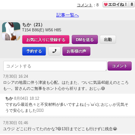
エロイね！
8
コメント
：
8
記事一覧へ
ちか（21）
T154 B86(E) W56 H85
お気に入りに登録する
DMを送る
出勤
予約する
お客様の声
7月30日 16:24
ロシアの地震に伴う津波も心配。はたまた、ついに気温40超えのところ
も⋯。皆さんのご無事をホント心から祈ります。おじぃ😅
ちか
8月04日 18:12
ですね💦最近色々と不安材料が多いですよね;(っ`ω´c);:おじぃが元気そ
うで安心しました👍🏻✨
7月30日 01:46
ユウジ どこに行ってたのかな?😄13日までどこも行けずに残念😭