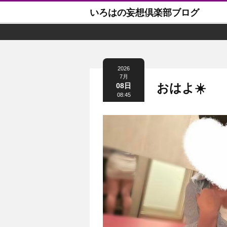
いろはの妄想倶楽部ブログ
2026
7月
おはよ☀️
08日
08:45