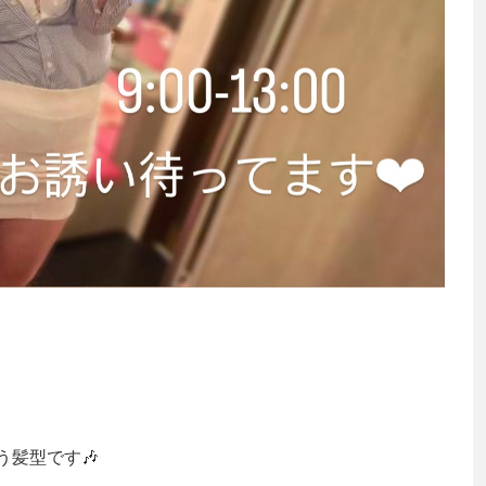
髪型です🎶