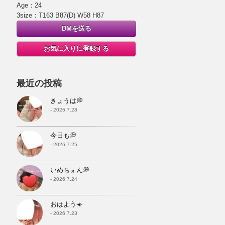
Age：24
3size：T163 B87(D) W58 H87
DMを送る
お気に入りに登録する
最近の投稿
きょうは💭
- 2026.7.28
今日も💭
- 2026.7.25
いめちぇん💭
- 2026.7.24
おはよう☀️
- 2026.7.23