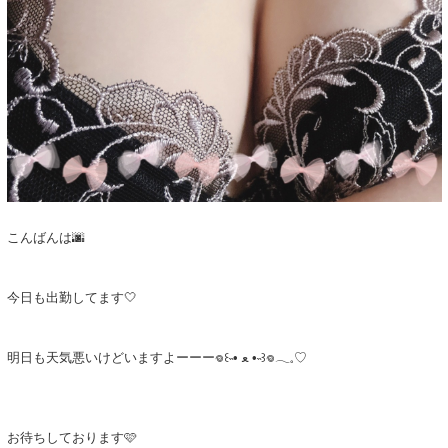
こんばんは🌆
今日も出勤してます🤍
明日も天気悪いけどいますよーーー𖦹‎꒰˵• ﻌ •˵꒱‎𖦹‎𓂃𓈒♡‪
お待ちしております🩷