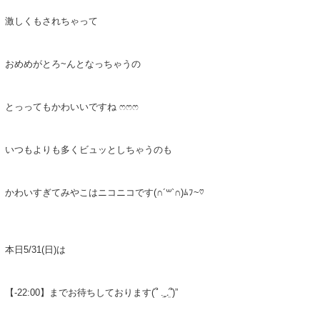
激しくもされちゃって
おめめがとろ~んとなっちゃうの
とっってもかわいいですね ෆ‪ෆ‪ෆ‪
いつもよりも多くビュッとしちゃうのも
かわいすぎてみやこはニコニコです︎(∩´꒳`∩)ﾑﾌ~♡
本日5/31(日)は
【-22:00】までお待ちしております(՞ ܸ.‪ˬ.ܸ՞)”