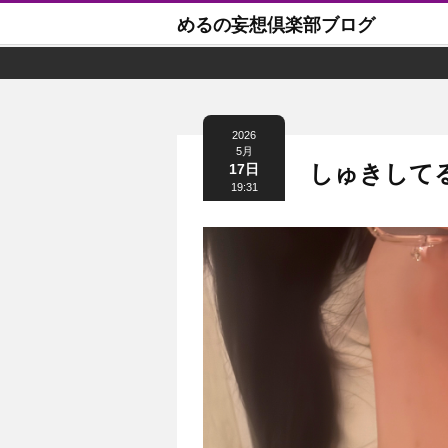
めるの妄想倶楽部ブログ
2026
5月
しゅきしてる
17日
19:31