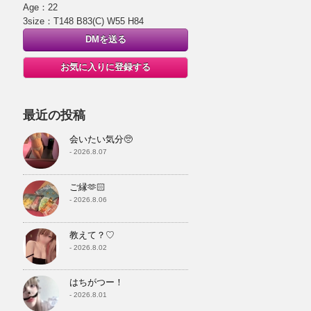
Age：22
3size：T148 B83(C) W55 H84
DMを送る
お気に入りに登録する
最近の投稿
会いたい気分🥺
- 2026.8.07
ご縁🫶🏻
- 2026.8.06
教えて？♡
- 2026.8.02
はちがつー！
- 2026.8.01