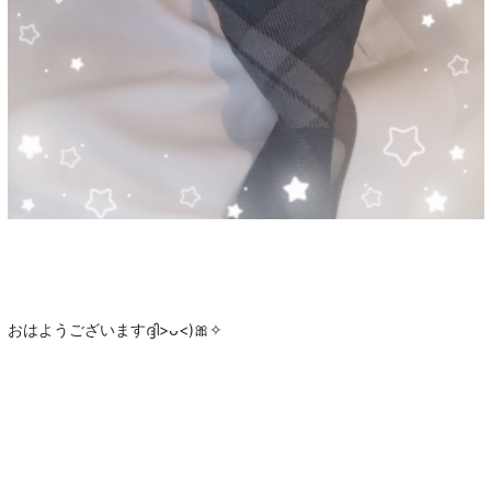
おはようございますദ്ദി>ᴗ<)🎀✧