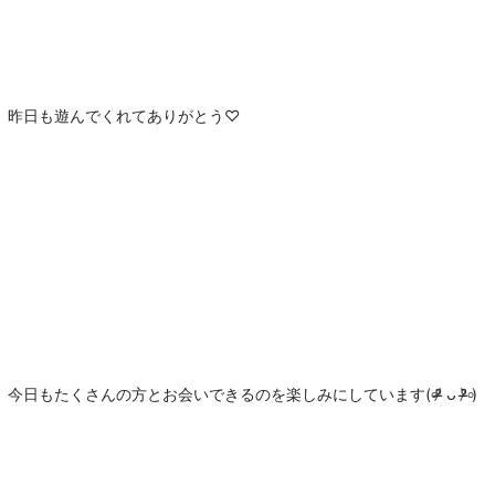
昨日も遊んでくれてありがとう♡
今日もたくさんの方とお会いできるのを楽しみにしています(৹ᵒ̴̶̷᷄ ᴗ ᵒ̴̶̷᷅৹)