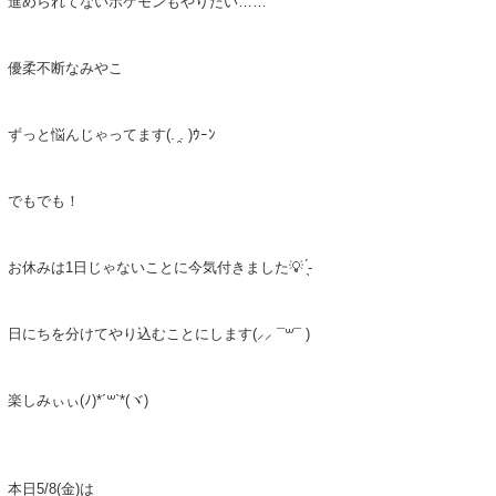
進められてないポケモンもやりたい……
優柔不断なみやこ
ずっと悩んじゃってます(. ̯. )ｳｰﾝ
でもでも！
お休みは1日じゃないことに今気付きました💡 ̖́-
日にちを分けてやり込むことにします(⸝⸝ ¯꒳¯ )
楽しみぃぃ(ﾉ)*´꒳`*(ヾ)
本日5/8(金)は