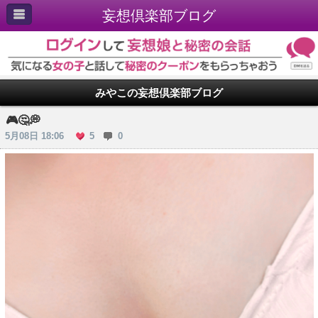
妄想倶楽部ブログ
みやこの妄想倶楽部ブログ
🎮🤔💭
5月08日 18:06
5
0