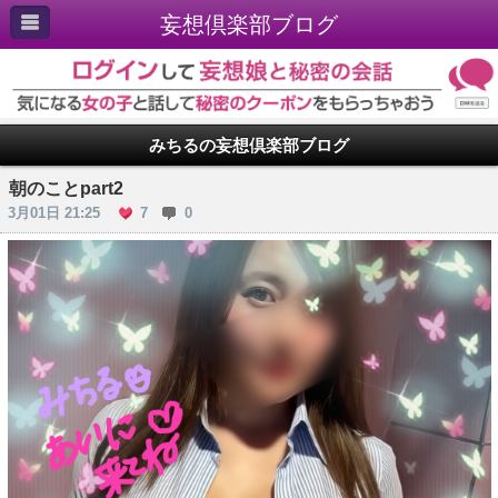
妄想倶楽部ブログ
みちるの妄想倶楽部ブログ
朝のことpart2
3月01日 21:25
7
0