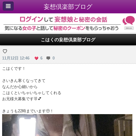
妄想倶楽部ブログ
こはくの妄想倶楽部ブログ
♡
11月12日 12:46
6
0
こはくです！
さいきん寒くなってきて
なんだか心細いから
こはくといちゃいちゃしてくれる
お兄様大募集です🐰💕
​​​​​​​きょうも22時までいます🥺！