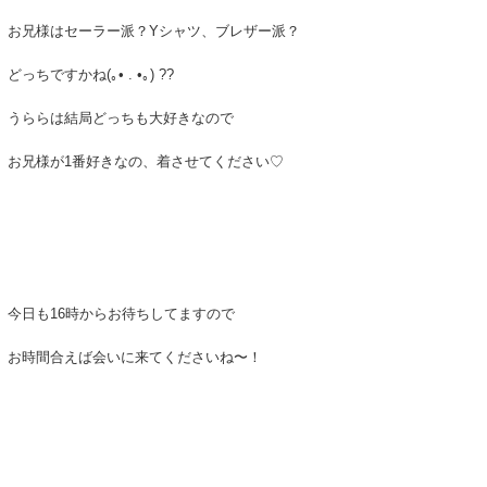
お兄様はセーラー派？Yシャツ、ブレザー派？
どっちですかね(｡• . •｡) ??
うららは結局どっちも大好きなので
お兄様が1番好きなの、着させてください♡
今日も16時からお待ちしてますので
お時間合えば会いに来てくださいね〜！