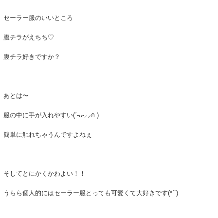
セーラー服のいいところ
腹チラがえちち♡
腹チラ好きですか？
あとは〜
服の中に手が入れやすい(´-ᴗ-⸝⸝ก )︎
簡単に触れちゃうんですよねぇ
そしてとにかくかわよい！！
うらら個人的にはセーラー服とっても可愛くて大好きです(*´`)