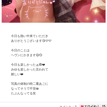
今日も熱い中来ていただき
ありがとうございます😘🩷🩷
今日のことは
ヘヴンにかきます😋💞
今日も楽しかったぁ🙈❤️
みゆも楽しかった言われて
嬉しい❤️
写真の体制の時二重あごに
なってそうで不安🫨
たぶんなってる笑
エロイね！
15
コメント
：
3