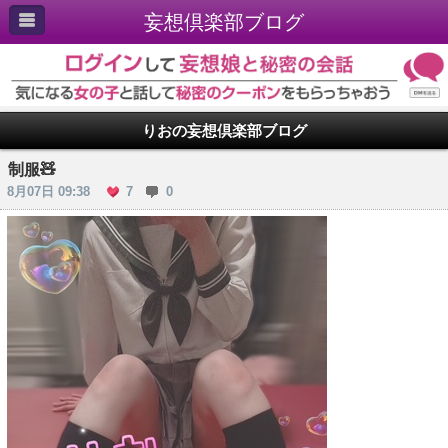
妄想倶楽部ブログ
りおの妄想倶楽部ブログ
制服🧸
8月07日 09:38
7
0