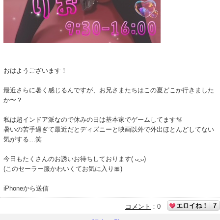
おはようございます！
最近さらに暑く感じるんですが、お兄さまたちはこの夏どこか行きました
か〜？
私は超インドア派なので休みの日は基本家でゲームしてます🫧
暑いの苦手過ぎて最近だとディズニーと映画以外で外出ほとんどしてない
気がする…笑
今日もたくさんのお誘いお待ちしております( ᴗˬᴗ)
(このセーラー服かわいくてお気に入り🎀)
iPhoneから送信
エロイね！
7
コメント
：
0