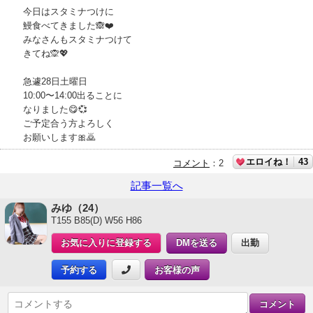
今日はスタミナつけに
鰻食べてきました🙈❤️
みなさんもスタミナつけて
きてね🙊💖
急遽28日土曜日
10:00〜14:00出ることに
なりました😋💞
ご予定合う方よろしく
お願いします🎀🙇
エロイね！
43
コメント
：
2
記事一覧へ
みゆ（24）
T155 B85(D) W56 H86
お気に入りに登録する
DMを送る
出勤
予約する
お客様の声