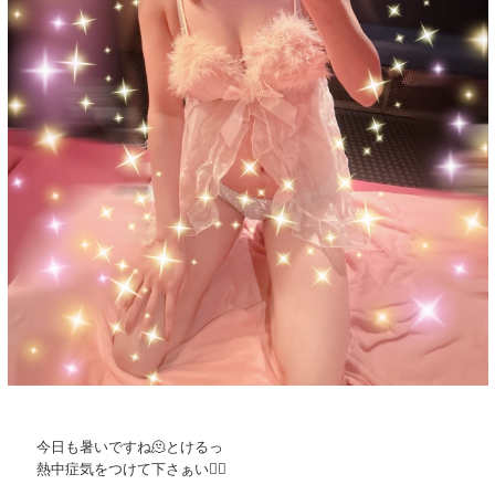
今日も暑いですね🫠とけるっ
熱中症気をつけて下さぁい❤️‍🔥