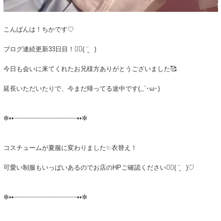
こんばんは！ちかです♡
ブログ連続更新33日目！✍🏻( ¨̮ )
今日も会いに来てくれたお兄様方ありがとうございました🥰
延長いただいたりで、今まだ帰ってる途中です(,,´･ω･)
✼••┈┈┈┈┈┈┈┈┈┈┈┈┈┈┈┈••✼
コスチュームが夏服に変わりました✨衣替え！
可愛い制服もいっぱいあるのでお店のHPご確認ください✌🏻( ¨̮ )♡
✼••┈┈┈┈┈┈┈┈┈┈┈┈┈┈┈┈••✼