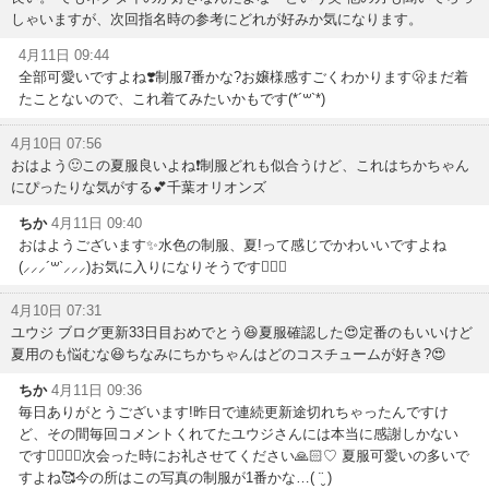
しゃいますが、次回指名時の参考にどれが好みか気になります。
4月11日 09:44
全部可愛いですよね❣️制服7番かな?お嬢様感すごくわかります🫢まだ着
たことないので、これ着てみたいかもです(*´꒳`*)
4月10日 07:56
おはよう🙂この夏服良いよね❗️制服どれも似合うけど、これはちかちゃん
にぴったりな気がする💕千葉オリオンズ
ちか
4月11日 09:40
おはようございます✨水色の制服、夏!って感じでかわいいですよね
(⸝⸝⸝´꒳`⸝⸝⸝)お気に入りになりそうです✌🏻💓
4月10日 07:31
ユウジ ブログ更新33日目おめでとう😆夏服確認した😍定番のもいいけど
夏用のも悩むな😆ちなみにちかちゃんはどのコスチュームが好き?😍
ちか
4月11日 09:36
毎日ありがとうございます!昨日で連続更新途切れちゃったんですけ
ど、その間毎回コメントくれてたユウジさんには本当に感謝しかない
です🙇🏻‍♀️✨次会った時にお礼させてください🙏🏻♡ 夏服可愛いの多いで
すよね🥰今の所はこの写真の制服が1番かな…( ¨̮ )