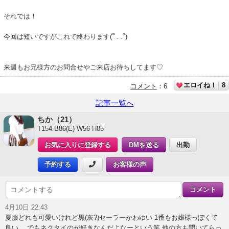
それでは！
今回は短いですがこれで終わります(՞ . .՞)
来週もお兄様方のお問合せやご来店お待ちしてます♡
エロイね！
8
コメント
：
6
記事一覧へ
ちか（21）
T154 B86(E) W56 H85
お気に入りに登録する
DMを送る
出勤
予約する
お客様の声
4月10日 22:43
夏服どれも可愛いけれど黒(灰?)セーラーかわゆい 1番もお嬢様っぽくて
良い。 でもネクタイのが好きなんだよなーという笑 他の方も聞いてらっ