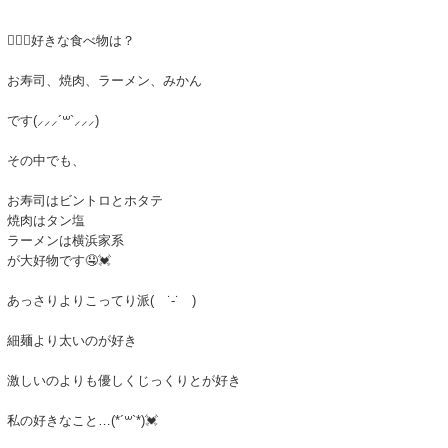
🙋🏻‍♂️好きな食べ物は？
お寿司、焼肉、ラーメン、みかん
です(⸝⸝⸝´꒳`⸝⸝⸝)
その中でも、
お寿司はビントロとホタテ
焼肉はタン塩
ラーメンは横浜家系
が大好物です🤤💓
あっさりよりこってり派( ˙-˙ )
細麺より太いのが好き
激しいのよりも優しくじっくりとが好き
私の好きなこと…(*´꒳`*)💓