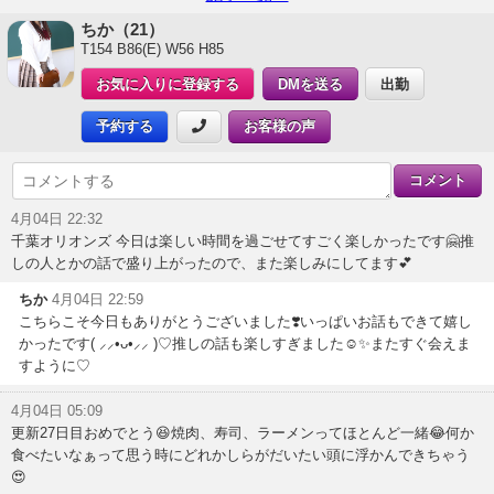
ちか（21）
T154 B86(E) W56 H85
お気に入りに登録する
DMを送る
出勤
予約する
お客様の声
4月04日 22:32
千葉オリオンズ 今日は楽しい時間を過ごせてすごく楽しかったです🤗推
しの人とかの話で盛り上がったので、また楽しみにしてます💕
ちか
4月04日 22:59
こちらこそ今日もありがとうございました❣️いっぱいお話もできて嬉し
かったです( ⸝⸝•ᴗ•⸝⸝ )♡推しの話も楽しすぎました☺️✨またすぐ会えま
すように♡
4月04日 05:09
更新27日目おめでとう😆焼肉、寿司、ラーメンってほとんど一緒😂何か
食べたいなぁって思う時にどれかしらがだいたい頭に浮かんできちゃう
😍