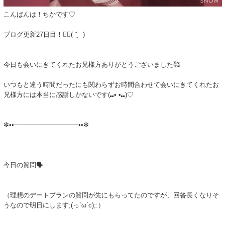
こんばんは！ちかです♡
ブログ更新27日目！✍🏻( ¨̮ )
今日も会いにきてくれたお兄様方ありがとうございました🥰
いつもと違う時間だったにも関わらずお時間合わせて会いにきてくれたお
兄様方には本当に感謝しかないです(⑉• •⑉)♡
✼••┈┈┈┈┈┈┈┈┈┈┈┈┈┈┈┈••✼
今日の質問🗣️
（理想のデートプランの質問が先にもらってたのですが、回答長くなりそ
うなので明日にします;(っ`ω´c);:）