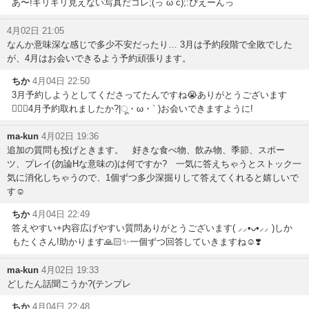
あ〜!ギリギリ見えない写真だコレ;(っ`ω´c);:ぴえーんっ
4月02日 21:05
なんか意味深な感じで多少不安だったり… 3月は予約段階で全敗でした
が、4月はお会いできるよう予約頑張ります。
ちか
4月04日 22:50
3月予約しようとしてくださってたんですね😭ありがとうございます
🙇🏻‍♀️4月予約取れましたか?|ू・ω・` )​お会いできますように!
ma-kun
4月02日 19:36
追加の質問も投げときます。 好きな食べ物、飲み物、季節、スポー
ツ、プレイ(勿論Hな意味の)は何ですか? 一気に答えちゃうとストック一
気に消化しちゃうので、1個ずつ多少深掘りして答えてくれると嬉しいで
す☺️
ちか
4月04日 22:49
答えやすい+内容広げやすい質問ありがとうございます( ⸝⸝•ᴗ•⸝⸝ )しか
もたくさん!助かります🙏🏻✨一個ずつ回答していきますね☺️❣️
ma-kun
4月02日 19:33
どしたん話聞こうか?(テンプレ
ちか
4月04日 22:48