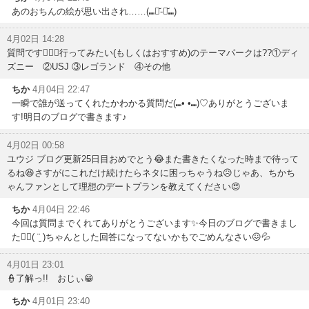
あのおちんの絵が思い出され……(⑉・̆-・̆⑉)
4月02日 14:28
質問です🙋🏻‍♂️行ってみたい(もしくはおすすめ)のテーマパークは??①ディ
ズニー ②USJ ③レゴランド ④その他
ちか
4月04日 22:47
一瞬で誰が送ってくれたかわかる質問だ(⑉• •⑉)♡ありがとうございま
す!明日のブログで書きます♪
4月02日 00:58
ユウジ ブログ更新25日目おめでとう😂また書きたくなった時まで待って
るね😆さすがにこれだけ続けたらネタに困っちゃうね😥じゃあ、ちかち
ゃんファンとして理想のデートプランを教えてください😍
ちか
4月04日 22:46
今回は質問までくれてありがとうございます✨今日のブログで書きまし
た✍🏻( ¨̮ )ちゃんとした回答になってないかもでごめんなさい😖💦
4月01日 23:01
👮了解っ!! おじぃ😁
ちか
4月01日 23:40