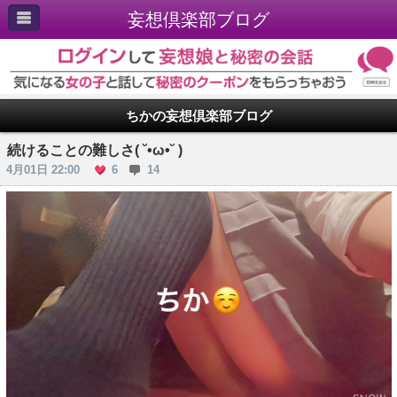
妄想倶楽部ブログ
ちかの妄想倶楽部ブログ
続けることの難しさ( ˘•ω•˘ )
4月01日 22:00
6
14