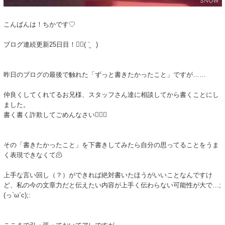
こんばんは！ちかです♡
ブログ連続更新25日目！✍🏻( ¨̮ )
昨日のブログの最後で触れた「ずっと書きたかったこと」ですが……
仲良くしてくれてるお兄様、スタッフさん達に相談してから書くことにし
ました。
書く書く詐欺してごめんなさい🙇🏻‍♀️
その「書きたかったこと」を下書きしてみたら自分の思ってることをうま
く表現できなくて🫠
上手な言い回し（？）ができれば絶対書いたほうがいいことなんですけ
ど、私の今の文章力だと伝えたい内容が上手く伝わらない可能性が大で…;
(っ`ω´c);: