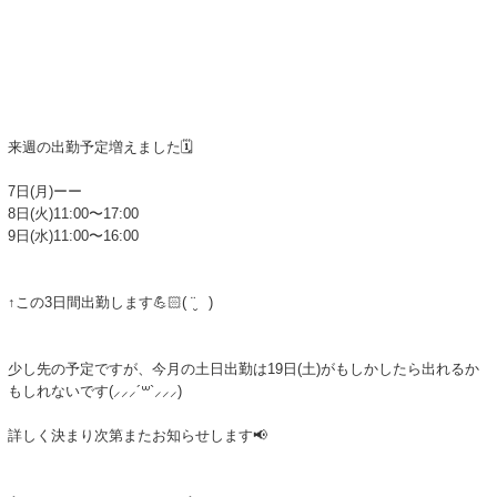
来週の出勤予定増えました🗓️
7日(月)ーー
8日(火)11:00〜17:00
9日(水)11:00〜16:00
↑この3日間出勤します💪🏻( ¨̮ )
少し先の予定ですが、今月の土日出勤は19日(土)がもしかしたら出れるか
もしれないです(⸝⸝⸝´꒳`⸝⸝⸝)
詳しく決まり次第またお知らせします📢