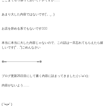
ここまで引っ張っておいてアレですが……
あまり大した内容ではないです(ˆ꜆ . ̫ . )
お店を辞める系でもないです🙆🏻‍♀️
本当に本当に大した内容じゃないので、この話は一旦忘れてもらえたら嬉
しいです(՞ . .՞)ごめんなさい
✼••┈┈┈┈┈┈┈┈┈┈┈┈┈┈┈┈••✼
ブログ更新25日目にして書く内容に詰まってきました;(っ`ω´c);:
内容がないよう……
( ˘•ω•˘ )