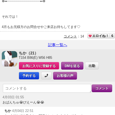
✼••┈┈┈┈┈┈┈┈┈┈┈┈┈┈┈┈••✼
それでは！
4月もお兄様方のお問合せやご来店お待ちしてます♡
エロイね！
6
コメント
：
14
記事一覧へ
ちか（21）
T154 B86(E) W56 H85
お気に入りに登録する
DMを送る
出勤
予約する
お客様の声
4月03日 01:55
おぱんちゅ😭ぴえーん😭😭
ちか
4月04日 22:51